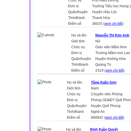
Chức vụ
Phó Hiệu trưởng
Đơn vị
Trường Tiểu học Hưng 
Quận/huyện
Huyện Hậu Lộc
Tỉnh/thành
Thanh Hóa
Điểm số
36025 (
xem chi tiết
)
Họ và tên
Nguyễn Thị Kim Anh
Giới tính
Nữ
Chức vụ
Giáo viên Mầm Non
Đơn vị
Trường Mầm non Lao
Quận/huyện
Huyện Hướng Hóa
Tỉnh/thành
Quảng Trị
Điểm số
2319 (
xem chi tiết
)
Họ và tên
Tăng Xuân Sơn
Giới tính
Nam
Chức vụ
Chuyên viên Phòng
Đơn vị
Phòng GD&ĐT Quế Pho
Quận/huyện
Huyện Quế Phong
Tỉnh/thành
Nghệ An
Điểm số
868842 (
xem chi tiết
)
Họ và tên
Đinh Xuân Quyết