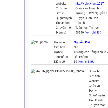
Website
http://violet.vn/ntt2017
Chức vụ
Giáo viên Trung học
Đơn vị
Trường THCS Nguyễn T
Quận/huyện
Huyện Buôn Đôn
Tỉnh/thành
Đắk Lắk
Chuyên môn
Toán học, Tin học
Điểm số
58949 (
xem chi tiết
)
Họ và tên
Nguyễn Đạt
Giới tính
Nữ
Đơn vị
Trường cao đẳng kinh tế 
Tỉnh/thành
Hải Phòng
Điểm số
19 (
xem chi tiết
)
Họ và tên
Giới tính
Website
Chức vụ
Đơn vị
Quận/huyện
Tỉnh/thành
Chuyên môn