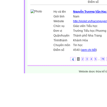
Điểm số
Họ và tên
Nguyễn Trương Vân Hạc
Giới tính
Nam
Website
http://violet.vn/hacvnguye
Chức vụ
Giáo viên Tiểu học
Đơn vị
Trường Tiểu học Phương 
Quận/huyện
Thành phố Nha Trang
Tỉnh/thành
Khánh Hòa
Chuyên môn
Tin học
Điểm số
4540 (
xem chi tiết
)
...
1
2
3
4
5
78
Website được thừa kế 