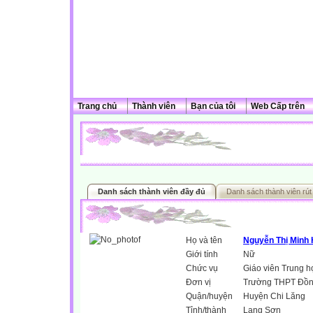
Trang chủ
Thành viên
Bạn của tôi
Web Cấp trên
Danh sách thành viên đầy đủ
Danh sách thành viên rút
Họ và tên
Nguyễn Thị Minh
Giới tính
Nữ
Chức vụ
Giáo viên Trung h
Đơn vị
Trường THPT Đồn
Quận/huyện
Huyện Chi Lăng
Tỉnh/thành
Lạng Sơn