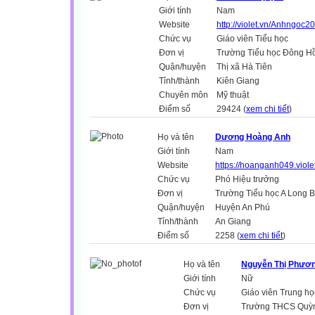
Giới tính
Nam
Website
http://violet.vn/Anhngoc2
Chức vụ
Giáo viên Tiểu học
Đơn vị
Trường Tiểu học Đông H
Quận/huyện
Thị xã Hà Tiên
Tỉnh/thành
Kiên Giang
Chuyên môn
Mỹ thuật
Điểm số
29424 (
xem chi tiết
)
Họ và tên
Dương Hoàng Anh
Giới tính
Nam
Website
https://hoanganh049.viole
Chức vụ
Phó Hiệu trưởng
Đơn vị
Trường Tiểu học A Long B
Quận/huyện
Huyện An Phú
Tỉnh/thành
An Giang
Điểm số
2258 (
xem chi tiết
)
Họ và tên
Nguyễn Thị Phươ
Giới tính
Nữ
Chức vụ
Giáo viên Trung họ
Đơn vị
Trường THCS Quỳ