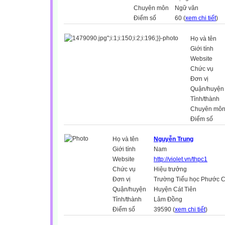
Chuyên môn
Ngữ văn
Điểm số
60 (
xem chi tiết
)
Họ và tên
Giới tính
Website
Chức vụ
Đơn vị
Quận/huyện
Tỉnh/thành
Chuyên mô
Điểm số
Họ và tên
Nguyễn Trung
Giới tính
Nam
Website
http://violet.vn/thpc1
Chức vụ
Hiệu trưởng
Đơn vị
Trường Tiểu học Phước C
Quận/huyện
Huyện Cát Tiên
Tỉnh/thành
Lâm Đồng
Điểm số
39590 (
xem chi tiết
)