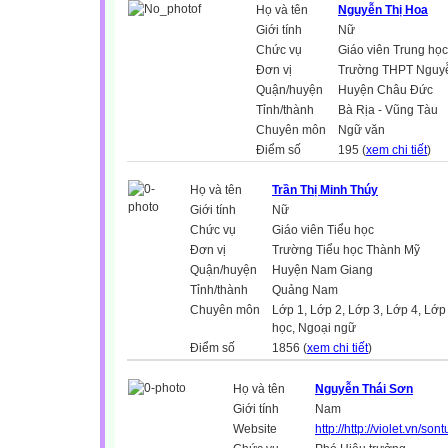
Họ và tên
Nguyễn Thị Hoa
Giới tính
Nữ
Chức vụ
Giáo viên Trung học
Đơn vị
Trường THPT Nguy
Quận/huyện
Huyện Châu Đức
Tỉnh/thành
Bà Rịa - Vũng Tàu
Chuyên môn
Ngữ văn
Điểm số
195 (
xem chi tiết
)
Họ và tên
Trần Thị Minh Thúy
Giới tính
Nữ
Chức vụ
Giáo viên Tiểu học
Đơn vị
Trường Tiểu học Thành Mỹ
Quận/huyện
Huyện Nam Giang
Tỉnh/thành
Quảng Nam
Chuyên môn
Lớp 1, Lớp 2, Lớp 3, Lớp 4, Lớp 
học, Ngoại ngữ
Điểm số
1856 (
xem chi tiết
)
Họ và tên
Nguyễn Thái Sơn
Giới tính
Nam
Website
http://http://violet.vn/so