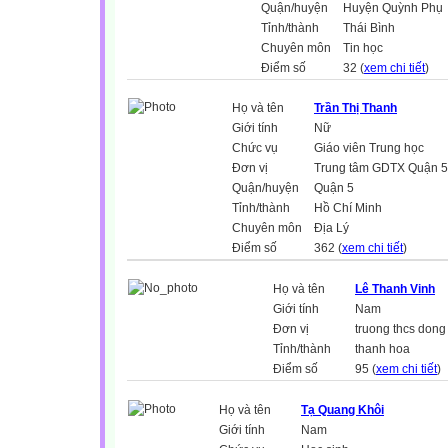
Quận/huyện
Huyện Quỳnh Phụ
Tỉnh/thành
Thái Bình
Chuyên môn
Tin học
Điểm số
32 (
xem chi tiết
)
Họ và tên
Trần Thị Thanh
Giới tính
Nữ
Chức vụ
Giáo viên Trung học
Đơn vị
Trung tâm GDTX Quận 5
Quận/huyện
Quận 5
Tỉnh/thành
Hồ Chí Minh
Chuyên môn
Địa Lý
Điểm số
362 (
xem chi tiết
)
Họ và tên
Lê Thanh Vinh
Giới tính
Nam
Đơn vị
truong thcs dong 
Tỉnh/thành
thanh hoa
Điểm số
95 (
xem chi tiết
)
Họ và tên
Tạ Quang Khôi
Giới tính
Nam