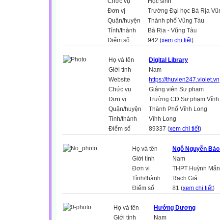
Chức vụ
Học sinh
Đơn vị
Trường Đại học Bà Rịa Vũ
Quận/huyện
Thành phố Vũng Tàu
Tỉnh/thành
Bà Rịa - Vũng Tàu
Điểm số
942 (
xem chi tiết
)
Họ và tên
Digital Library
Giới tính
Nam
Website
https://thuvien247.violet.vn
Chức vụ
Giảng viên Sư phạm
Đơn vị
Trường CĐ Sư phạm Vĩnh
Quận/huyện
Thành Phố Vĩnh Long
Tỉnh/thành
Vĩnh Long
Điểm số
89337 (
xem chi tiết
)
Họ và tên
Ngô Nguyễn Bảo
Giới tính
Nam
Đơn vị
THPT Huỳnh Mẩn
Tỉnh/thành
Rạch Giá
Điểm số
81 (
xem chi tiết
)
Họ và tên
Hướng Dương
Giới tính
Nam