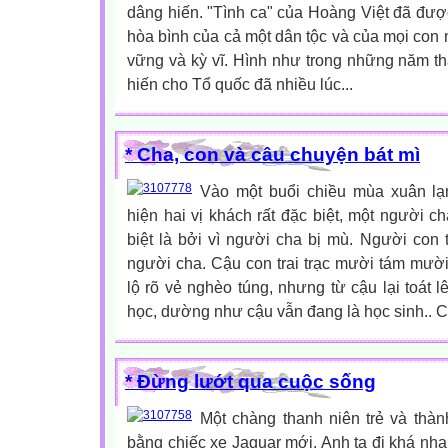
dâng hiến. "Tình ca" của Hoàng Việt đã được 
hòa bình của cả một dân tộc và của mọi con 
vững và kỳ vĩ. Hình như trong những năm th
hiến cho Tổ quốc đã nhiều lúc...
* Cha, con và câu chuyện bát mì
Vào một buổi chiều mùa xuân lạ
hiện hai vị khách rất đặc biệt, một người c
biệt là bởi vì người cha bị mù. Người con 
người cha. Cậu con trai trạc mười tám mười 
lộ rõ vẻ nghèo túng, nhưng từ cậu lại toát l
học, dường như cậu vẫn đang là học sinh.. C
* Đừng lướt qua cuộc sống
Một chàng thanh niên trẻ và thàn
bằng chiếc xe Jaguar mới. Anh ta đi khá nh