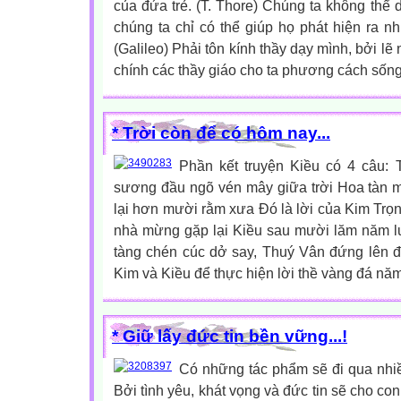
của đứa trẻ. (T. Thore) Chúng ta không thể d
chúng ta chỉ có thể giúp họ phát hiện ra nh
(Galileo) Phải tôn kính thầy dạy mình, bởi lẽ
chính các thầy giáo cho ta phương cách sống 
* Trời còn để có hôm nay...
Phần kết truyện Kiều có 4 câu:
sương đầu ngõ vén mây giữa trời Hoa tàn m
lại hơn mười rằm xưa Đó là lời của Kim Trọn
nhà mừng gặp lại Kiều sau mười lăm năm lư
tàng chén cúc dở say, Thuý Vân đứng lên đ
Kim và Kiều để thực hiện lời thề vàng đá năm
* Giữ lấy đức tin bền vững...!
Có những tác phẩm sẽ đi qua nhiều
Bởi tình yêu, khát vọng và đức tin sẽ cho co