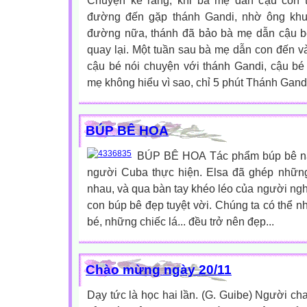
Chuyện kể rằng, khi bà mẹ dẫn cậu con t
đường đến gặp thánh Gandi, nhờ ông khu
đường nữa, thánh đã bảo bà mẹ dẫn cậu bé
quay lại. Một tuần sau bà mẹ dẫn con đến và
cậu bé nói chuyện với thánh Gandi, cậu bé
mẹ không hiểu vì sao, chỉ 5 phút Thánh Gandi 
BÚP BÊ HOA
BÚP BÊ HOA Tác phẩm búp bê nà
người Cuba thực hiện. Elsa đã ghép những
nhau, và qua bàn tay khéo léo của người ngh
con búp bê đẹp tuyệt vời. Chúng ta có thể 
bé, những chiếc lá... đều trở nên đẹp...
Chào mừng ngày 20/11
Dạy tức là học hai lần. (G. Guibe) Người cha