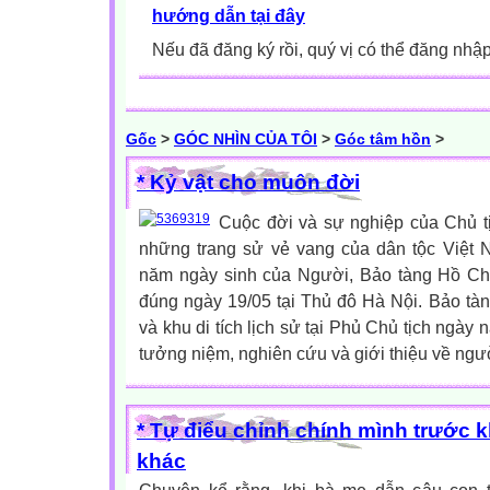
hướng dẫn tại đây
Nếu đã đăng ký rồi, quý vị có thể đăng nhậ
Gốc
>
GÓC NHÌN CỦA TÔI
>
Góc tâm hồn
>
* Kỷ vật cho muôn đời
Cuộc đời và sự nghiệp của Chủ tị
những trang sử vẻ vang của dân tộc Việt
năm ngày sinh của Người, Bảo tàng Hồ Ch
đúng ngày 19/05 tại Thủ đô Hà Nội. Bảo tà
và khu di tích lịch sử tại Phủ Chủ tịch ngày 
tưởng niệm, nghiên cứu và giới thiệu về người
* Tự điểu chỉnh chính mình trước k
khác