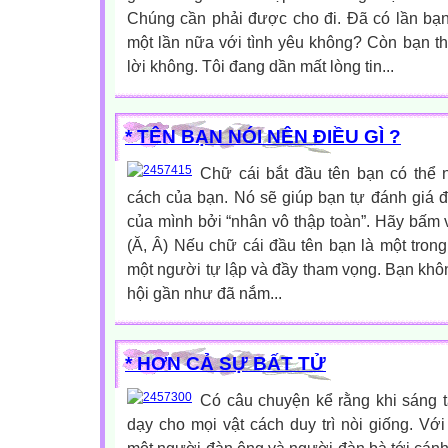
Chúng cần phải được cho đi. Đã có lần bạn 
một lần nữa với tình yêu không? Còn bạn thì
lời không. Tôi đang dần mất lòng tin...
* TÊN BẠN NÓI NÊN ĐIỀU GÌ ?
Chữ cái bắt đầu tên bạn có thể nó
cách của bạn. Nó sẽ giúp bạn tự đánh giá
của mình bởi “nhân vô thập toàn”. Hãy bấm v
(Ă, Â) Nếu chữ cái đầu tên bạn là một trong
một người tự lập và đầy tham vọng. Bạn khôn
hội gần như đã nắm...
* HƠN CẢ SỰ BẤT TỬ
Có câu chuyện kể rằng khi sáng t
dạy cho mọi vật cách duy trì nòi giống. V