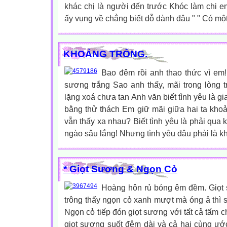
khác chị là người đến trước Khóc làm chi 
ấy vụng về chẳng biết dỗ dành đâu " " Có một 
KHOẢNG TRỐNG.
Bao đêm rồi anh thao thức vì em
sương trắng Sao anh thấy, mãi trong lòng 
lặng xoá chưa tan Anh văn biết tình yêu là g
bằng thử thách Em giữ mãi giữa hai ta kho
vẫn thấy xa nhau? Biết tình yêu là phải qua
ngào sâu lắng! Nhưng tình yêu đâu phải là kh
* Giọt Sương & Ngọn Cỏ
Hoàng hôn rủ bóng êm đềm. Giọt s
trông thấy ngọn cỏ xanh mượt mà óng ả thì s
Ngọn cỏ tiếp đón giọt sương với tất cả tấm c
giọt sương suốt đêm dài và cả hai cùng ướ