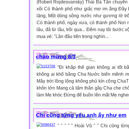
(Robert Rojdesvansky) Thái Bá Tân chuyển 
xôi Có thành phố như giấc mơ im ắng Đầy 
lặng, Một dòng sông nước như gương lờ trôi
Có thành phố, ngày xưa, có thành phố Nơi rấ
lâu, đã từ lâu, trôi qua... Đêm nay tôi bước 
mua vé: "Lần đầu tiên trong nghìn...
chào mừng 8/3
“Đi khắp thế gian không ai tốt
không ai khổ bằng Cha Nước biển mênh m
Mây trời lồng lộng không phủ kín công Cha
khôn lớn Mang cả tấm thân gầy Cha che chở
làm Mẹ khóc Đừng để buồn lên mắt Mẹ nghen 
Chị cũng từng yêu anh ấy như em
" " " " " Hoài Vũ " " Chị cũng t