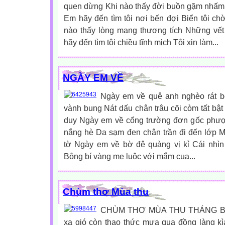
quen dừng Khi nào thấy đời buồn gặm nhấm C
Em hãy đến tìm tôi nơi bến đợi Biển tôi c
nào thấy lòng mang thương tích Những vế
hãy đến tìm tôi chiều tĩnh mịch Tôi xin làm...
NGÀY EM VỀ
Ngày em về quê anh nghèo rát b
vành bung Nát dấu chân trâu cõi còm tất bật 
duy Ngày em về cổng trường đơn gốc phượn
nắng hè Da sạm đen chân trần đi đến lớp Mắ
tờ Ngày em về bờ đê quàng vị kỉ Cái nhì
Bông bí vàng mẹ luộc với mắm cua...
Chùm thơ Mùa thu
CHÙM THƠ MÙA THU THÁNG BẢY
xa gió còn thao thức mưa qua đồng làng k