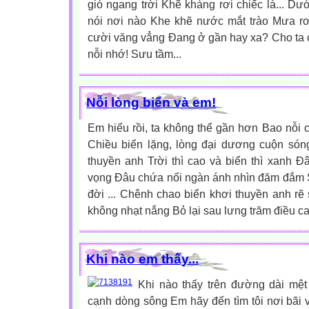
gió ngang trời Khẽ khàng rơi chiếc lá... Dư
nói nơi nào Khe khẽ nước mắt trào Mưa rơi 
cười văng vẳng Đang ở gần hay xa? Cho ta 
nỗi nhớ! Sưu tầm...
Nỗi lòng biển và em!
Em hiểu rồi, ta không thể gần hơn Bao nỗi
Chiều biển lặng, lòng đại dương cuộn són
thuyền anh Trời thì cao và biển thì xanh Đ
vọng Đâu chứa nổi ngàn ánh nhìn đăm đắm 
đời ... Chênh chao biển khơi thuyền anh rẽ
không nhạt nắng Bỏ lại sau lưng trăm điều ca
Khi nào em thấy...
Khi nào thấy trên đường dài mệt
cạnh dòng sông Em hãy đến tìm tôi nơi bãi 