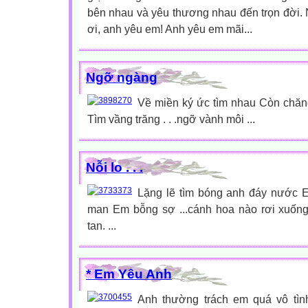
bên nhau và yêu thương nhau đến trọn đời. 
ơi, anh yêu em! Anh yêu em mãi...
Ngỡ ngàng
Về miền ký ức tìm nhau Còn chăng
Tìm vầng trăng . . .ngỡ vành môi ...
Nỗi lo . . .
Lặng lẽ tìm bóng anh đáy nước 
man Em bỗng sợ ...cánh hoa nào rơi xuốn
tan. ...
* Em Yêu Anh
Anh thường trách em quá vô tìn