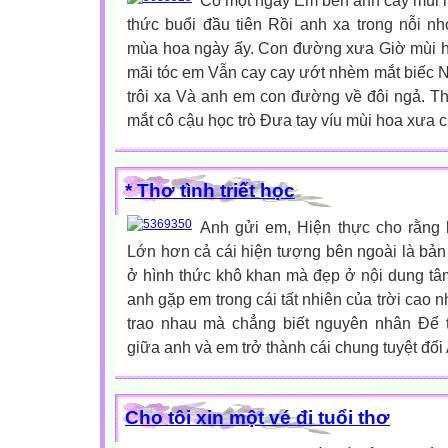
Có một ngày Em bên anh cay mùi
thức buổi đầu tiên Rồi anh xa trong nỗi n
mùa hoa ngày ấy. Con đường xưa Giờ mùi ho
mãi tóc em Vẫn cay cay ướt nhèm mắt biếc Ng
trôi xa Và anh em con đường về đôi ngả. Thờ
mắt cô cậu học trò Đưa tay víu mùi hoa xưa cũ
* Thơ tình triết học
Anh gửi em, Hiện thực cho rằng
Lớn hơn cả cái hiện tượng bên ngoài là bả
ở hình thức khô khan mà đẹp ở nội dung t
anh gặp em trong cái tất nhiên của trời cao 
trao nhau mà chẳng biết nguyên nhân Để tr
giữa anh và em trở thành cái chung tuyệt đối
Cho tôi xin một vé đi tuổi thơ