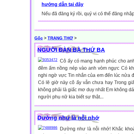
hướng dẫn tại đây
Nếu đã đăng ký rồi, quý vị có thể đăng nhậ
Gốc
>
TRANG THƠ
>
NGƯỜI ĐÀN BÀ THỨ BA
Cô ấy có mang hạnh phúc cho an
đêm ấm nồng nép vào anh vòm ngực Có khi 
nghi ngờ vực Tin nhắn của em đến lúc nửa 
Có lẽ giờ này cô ấy vẫn chưa hay Trong gi
không phải là giấc mơ duy nhất Em không d
người phụ nữ kia biết sự thật...
Dường như là nỗi nhớ
Dường như là nỗi nhớ! Khắc kho