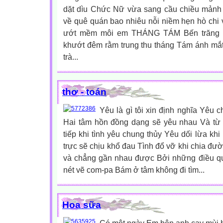
dặt dìu Chức Nữ vừa sang cầu chiều mảnh 
về quê quán bao nhiêu nỗi niềm hẹn hò chi 
ướt mềm môi em THÁNG TÁM Bến trăng c
khướt đêm rằm trung thu tháng Tám ánh mắt
trà...
thơ - toán
Yêu là gì tôi xin định nghĩa Yêu c
Hai tâm hồn đồng dạng sẽ yêu nhau Và từ 
tiếp khi tình yêu chung thủy Yêu dối lừa kh
trực sẽ chịu khổ đau Tình đổ vỡ khi chia đư
và chẳng gần nhau được Bởi những điều qu
nét vẽ com-pa Bám ở tâm không đi tìm...
Hoa sữa